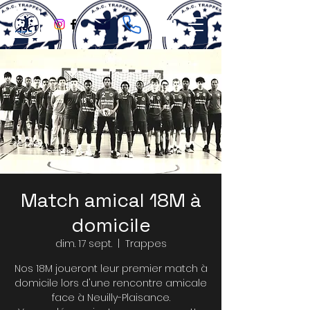
Match amical 18M à
domicile
dim. 17 sept.
  |  
Trappes
Nos 18M joueront leur premier match à
domicile lors d'une rencontre amicale
face à Neuilly-Plaisance.