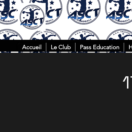
Accueil
Le Club
Pass Education
H
1