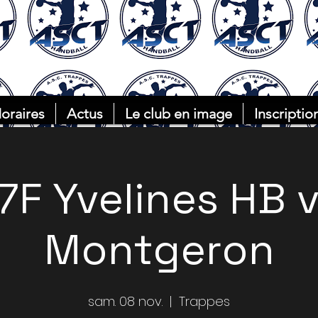
oraires
Actus
Le club en image
Inscriptio
7F Yvelines HB 
Montgeron
sam. 08 nov.
  |  
Trappes